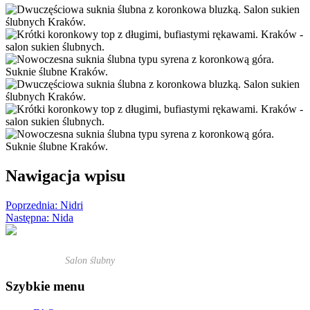
Nawigacja wpisu
Poprzednia:
Nidri
Następna:
Nida
Salon ślubny
Szybkie menu